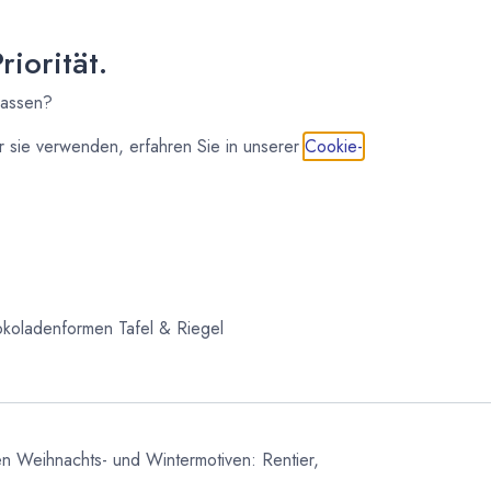
iorität.
lassen?
 sie verwenden, erfahren Sie in unserer
Cookie-
IN DEN WARENKORB
koladenformen Tafel & Riegel
en Weihnachts- und Wintermotiven: Rentier,