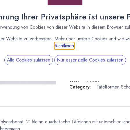
Lieferzeit: sofort lieferbar
rung Ihrer Privatsphäre ist unsere Pr
rwendung von Cookies von dieser Website in diesem Browser zu
ser Website zu verbessern. Mehr über unsere Cookies und wie wir
Richtlinien
.
Alle Cookies zulassen
Nur essenzielle Cookies zulassen
SKU:
170528
Category:
Tafelformen
Scho
olycarbonat. 21 kleine quadratische Täfelchen mit unterschiedlich
Schneemann.