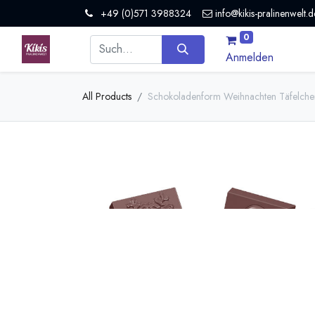
+49 (0)571 3988324
info@kikis-pralinenwelt.d
0
Anmelden
All Products
Schokoladenform Weihnachten Täfelche