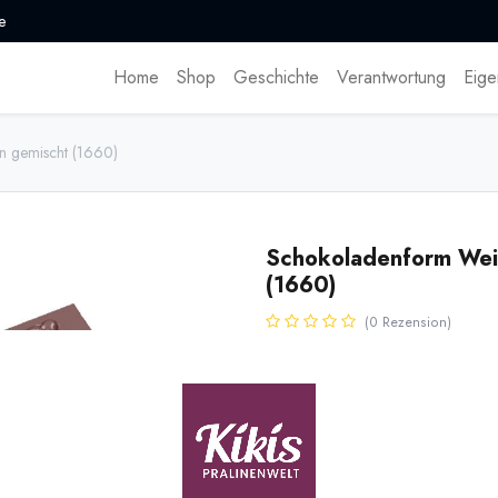
e
Home
Shop
Geschichte
Verantwortung
Eige
n gemischt (1660)
Schokoladenform Wei
(1660)
(0 Rezension)
Schokoladenform für 21 kleine q
verschiedene Motive. Gewicht pro
Polycarbonatform.
17,85
€
*
* inkl. MwST. zzgl.
Versandk