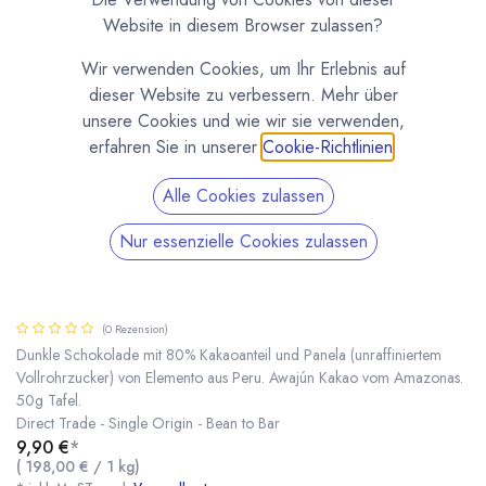
Website in diesem Browser zulassen?
Wir verwenden Cookies, um Ihr Erlebnis auf
dieser Website zu verbessern. Mehr über
unsere Cookies und wie wir sie verwenden,
erfahren Sie in unserer
Cookie-Richtlinien
.
Alle Cookies zulassen
Nur essenzielle Cookies zulassen
Amazonas Awajún 80% Schokoade mit Panela |
Elemento | Tafel 50g
(0 Rezension)
Dunkle Schokolade mit 80% Kakaoanteil und Panela (unraffiniertem
Vollrohrzucker) von Elemento aus Peru. Awajún Kakao vom Amazonas.
50g Tafel.
Amazonas Awajún 80% Schokoade mit Panela | Elemento | Tafel 50g
* inkl. MwST. zzgl.
Direct Trade - Single Origin - Bean to Bar
9,90
€
*
(
198,00
€
/
1
kg
)