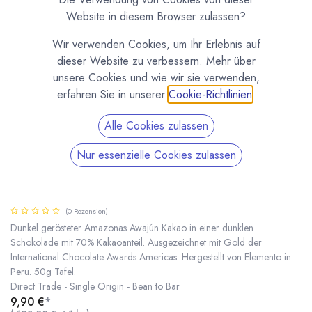
Website in diesem Browser zulassen?
Wir verwenden Cookies, um Ihr Erlebnis auf
dieser Website zu verbessern. Mehr über
unsere Cookies und wie wir sie verwenden,
erfahren Sie in unserer
Cookie-Richtlinien
.
Alle Cookies zulassen
Nur essenzielle Cookies zulassen
Amazonas Awajún 70% Schokoade dunkle
Röstung | Elemento | Tafel 50g
(0 Rezension)
Dunkel gerösteter Amazonas Awajún Kakao in einer dunklen
Schokolade mit 70% Kakaoanteil. Ausgezeichnet mit Gold der
International Chocolate Awards Americas. Hergestellt von Elemento in
Amazonas Awajún 70% Schokoade dunkle Röstung | Elemento | Tafel 50g
* inkl. MwST. zzgl.
Peru. 50g Tafel.
Direct Trade - Single Origin - Bean to Bar
9,90
€
*