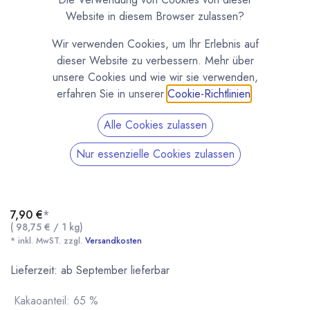
Website in diesem Browser zulassen?
Wir verwenden Cookies, um Ihr Erlebnis auf
dieser Website zu verbessern. Mehr über
unsere Cookies und wie wir sie verwenden,
erfahren Sie in unserer
Cookie-Richtlinien
.
Alle Cookies zulassen
Kiki's Edelbitter Schokolade mit Kakaonibs
Nur essenzielle Cookies zulassen
(0 Rezension)
Edelschokolade mit 65% Kakao aus Venezuela von Hand mit knusprigen
gerösteten Kakaonibs bestreut. 80g Tafel von Kiki's Pralinenwelt.
7,90
€
*
(
98,75
€
/
1
kg
)
* inkl. MwST. zzgl.
Versandkosten
Kiki's Edelbitter Schokolade mit Kakaonibs
* inkl. MwST. zzgl.
Lieferzeit: ab September lieferbar
Kakaoanteil
:
65 %