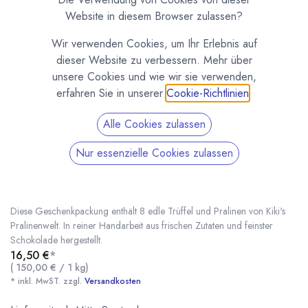
Website in diesem Browser zulassen?
Wir verwenden Cookies, um Ihr Erlebnis auf
dieser Website zu verbessern. Mehr über
unsere Cookies und wie wir sie verwenden,
erfahren Sie in unserer
Cookie-Richtlinien
.
Alle Cookies zulassen
Nur essenzielle Cookies zulassen
8 Edle Trüffel und Pralinen in
Geschenkpackung Schwarz
(0 Rezension)
Diese Geschenkpackung enthält 8 edle Trüffel und Pralinen von Kiki's
Pralinenwelt. In reiner Handarbeit aus frischen Zutaten und feinster
Schokolade hergestellt.
16,50
€
*
8 Edle Trüffel und Pralinen in Geschenkpackung Schwarz
* inkl. MwST. zzgl.
(
150,00
€
/
1
kg
)
* inkl. MwST. zzgl.
Versandkosten