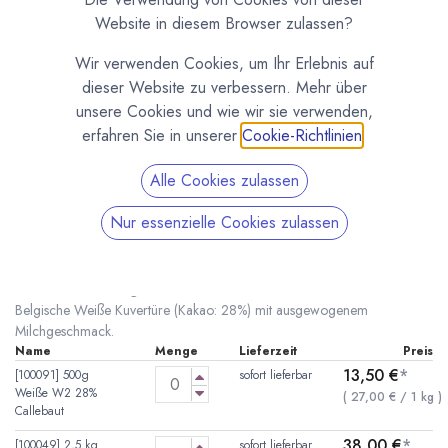
Website in diesem Browser zulassen?
Wir verwenden Cookies, um Ihr Erlebnis auf
dieser Website zu verbessern. Mehr über
unsere Cookies und wie wir sie verwenden,
erfahren Sie in unserer
Cookie-Richtlinien
.
Alle Cookies zulassen
Callebaut Callets Weiße Kuvertüre Excellent
Nur essenzielle Cookies zulassen
W2
(0 Rezension)
* inkl. MwST. zzgl.
Versandkosten
Belgische Weiße Kuvertüre (Kakao: 28%) mit ausgewogenem
Milchgeschmack.
Name
Menge
Lieferzeit
Preis
13,50
€
*
[100091] 500g
sofort lieferbar
Weiße W2 28%
(
27,00
€
/
1
kg
)
Callebaut
38,00
€
*
[100049] 2,5 kg
sofort lieferbar