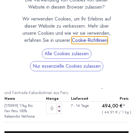
Website in diesem Browser zulassen?
Wir verwenden Cookies, um Ihr Erlebnis auf
dieser Website zu verbessern. Mehr über
unsere Cookies und wie wir sie verwenden,
erfahren Sie in unserer
Cookie-Richtlinien
.
Alle Cookies zulassen
Bio Kakaonibs Peru Fairtrade von Valrhona
Nur essenzielle Cookies zulassen
(0 Rezension)
* inkl. MwST. zzgl.
Versandkosten
Geröste Bio und Fairtrade Kakaonbis von Valrhona. Hergestellt aus Bio
und Fairtrade Kakaobohnen aus Peru.
Name
Menge
Lieferzeit
Preis
494,00
€
*
[170599] 11kg Bio
7 - 14 Tage
Fair Peru 100%
(
44,91
€
/
1
kg
)
Kakaonibs Valrhona