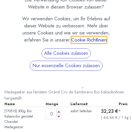
Website in diesem Browser zulassen?
Wir verwenden Cookies, um Ihr Erlebnis auf
dieser Website zu verbessern. Mehr über
unsere Cookies und wie wir sie verwenden,
erfahren Sie in unserer
Cookie-Richtlinien
.
Alle Cookies zulassen
Bio Kakaonibs von Chocolat Madagascar
Nur essenzielle Cookies zulassen
(0 Rezension)
* inkl. MwST. zzgl.
Versandkosten
Geröstete Bio Kakaonibs von Chocolat Madagascar. Direkt in
Madagaskar aus feinstem Grand Cru de Sambirano Bio Kakaobohnen
hergestellt.
Name
Menge
Lieferzeit
Preis
32,23
€
*
[170515] 500g Bio
sofort lieferbar
Kakaonibs geröstet
(
64,46
€
/
1
kg
)
Chocolat
Madagascar