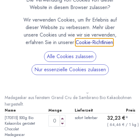
Website in diesem Browser zulassen?
Wir verwenden Cookies, um Ihr Erlebnis auf
dieser Website zu verbessern. Mehr über
unsere Cookies und wie wir sie verwenden,
erfahren Sie in unserer
Cookie-Richtlinien
.
Alle Cookies zulassen
Bio Kakaonibs von Chocolat Madagascar
Nur essenzielle Cookies zulassen
(0 Rezension)
* inkl. MwST. zzgl.
Versandkosten
Geröstete Bio Kakaonibs von Chocolat Madagascar. Direkt in
Madagaskar aus feinstem Grand Cru de Sambirano Bio Kakaobohnen
hergestellt.
Name
Menge
Lieferzeit
Preis
32,23
€
*
[170515] 500g Bio
sofort lieferbar
Kakaonibs geröstet
(
64,46
€
/
1
kg
)
Chocolat
Madagascar