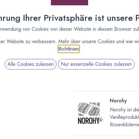
Rosenwasser 225ml
Norohy
rung Ihrer Privatsphäre ist unsere Pr
[170420] Bio
rwendung von Cookies von dieser Website in diesem Browser zu
Rosenwasser 750ml
Norohy
ser Website zu verbessern. Mehr über unsere Cookies und wie wir
Richtlinien
.
Alle Cookies zulassen
Nur essenzielle Cookies zulassen
Norohy
Norohy ist di
Vanilleprodu
Rosenblütenw