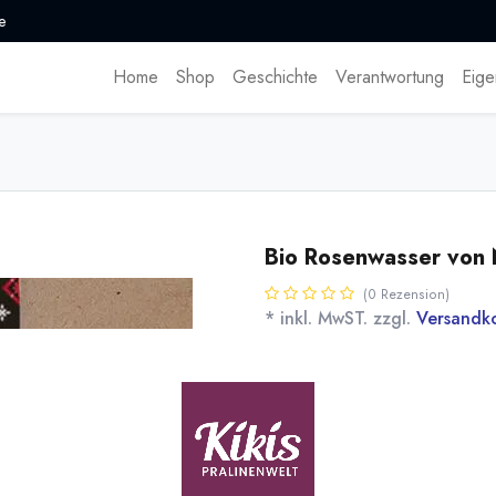
e
Home
Shop
Geschichte
Verantwortung
Eige
Bio Rosenwasser von
(0 Rezension)
* inkl. MwST. zzgl.
Versandk
Handgepflückte Blütenblätter d
destilliert zu Bio Rosenwasser v
Flaschenabfüllunt (150mg/l). E
FR-BIO-01
Name
Men
[170419] Bio