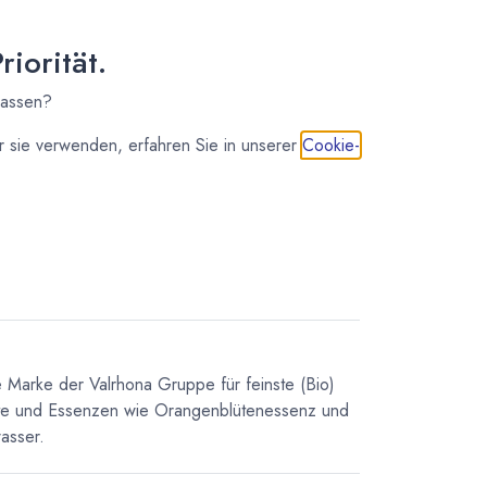
14,15
€
*
(
62,89
€
/
1
kg
)
iorität.
7 - 14 Tage
41,12
€
*
lassen?
(
54,83
€
/
1
kg
)
 sie verwenden, erfahren Sie in unserer
Cookie-
IN DEN WARENKORB
e Marke der Valrhona Gruppe für feinste (Bio)
kte und Essenzen wie Orangenblütenessenz und
asser.