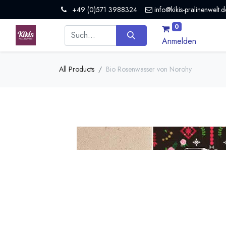
+49 (0)571 3988324
info@kikis-pralinenwelt.d
0
Anmelden
All Products
Bio Rosenwasser von Norohy