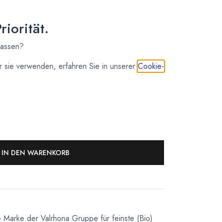
sofort lieferbar
10,70
€
*
iorität.
(
1.337,50
€
/
1
kg
)
lassen?
 sie verwenden, erfahren Sie in unserer
Cookie-
7 - 14 Tage
41,00
€
*
(
328,00
€
/
1
kg
)
IN DEN WARENKORB
e Marke der Valrhona Gruppe für feinste (Bio)