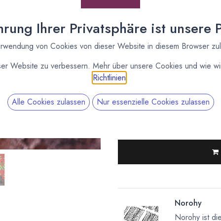
[170053] 3 Stück Bio
Vanilleschoten
rung Ihrer Privatsphäre ist unsere Pr
Madagaskar von Norohy
im Glasröhrchen
rwendung von Cookies von dieser Website in diesem Browser zu
Valrhona
ser Website zu verbessern. Mehr über unsere Cookies und wie wir
[170371] 125g Bio
Richtlinien
.
Vanilleschoten
Madagaskar Norohy
Valrhona
Alle Cookies zulassen
Nur essenzielle Cookies zulassen
Norohy
Norohy ist di