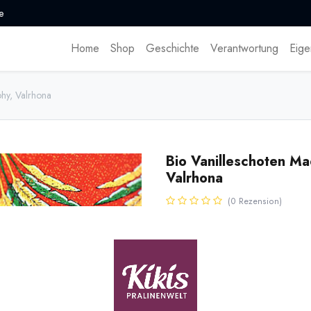
e
Home
Shop
Geschichte
Verantwortung
Eige
hy, Valrhona
Bio Vanilleschoten M
Valrhona
(0 Rezension)
* inkl. MwST. zzgl.
Versandk
Bio-Vanilleschoten (Vanilla plani
und Mananara in Madagaskar. No
feinste aromatische Bio Vanille m
Glasröhrchen oder größere Men
Name
Men