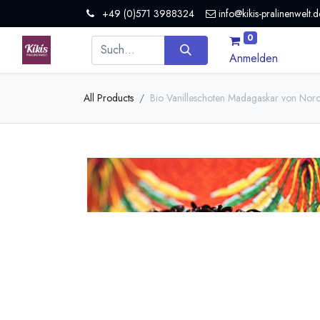
+49 (0)571 3988324
info@kikis-pralinenwelt.d
0
Anmelden
All Products
Bio Vanilleschoten Madagaskar von Noro