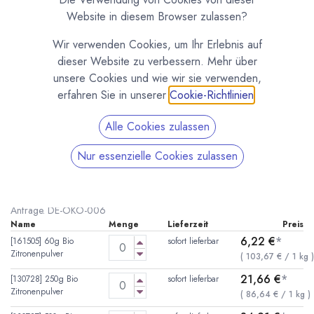
Website in diesem Browser zulassen?
Wir verwenden Cookies, um Ihr Erlebnis auf
dieser Website zu verbessern. Mehr über
unsere Cookies und wie wir sie verwenden,
erfahren Sie in unserer
Cookie-Richtlinien
.
Alle Cookies zulassen
Bio Zitronenpulver 100% Fruchtpulver
Nur essenzielle Cookies zulassen
(0 Rezension)
* inkl. MwST. zzgl.
Versandkosten
Reines Bio Zitronenpulver mit 100% Fruchtanteil. 5kg Gebinde auf
Anfrage. DE-ÖKO-006
Name
Menge
Lieferzeit
Preis
6,22
€
*
[161505] 60g Bio
sofort lieferbar
Zitronenpulver
(
103,67
€
/
1
kg
21,66
€
*
[130728] 250g Bio
sofort lieferbar
Zitronenpulver
(
86,64
€
/
1
kg
)