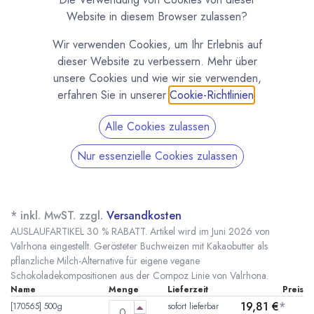
Website in diesem Browser zulassen?
Wir verwenden Cookies, um Ihr Erlebnis auf
dieser Website zu verbessern. Mehr über
unsere Cookies und wie wir sie verwenden,
erfahren Sie in unserer
Cookie-Richtlinien
.
Alle Cookies zulassen
Nur essenzielle Cookies zulassen
Buchweizen Basis (Vegan) Compoz von
Valrhona
(0 Rezension)
* inkl. MwST. zzgl.
Versandkosten
AUSLAUFARTIKEL 30 % RABATT. Artikel wird im Juni 2026 von
Valrhona eingestellt. Gerösteter Buchweizen mit Kakaobutter als
pflanzliche Milch-Alternative für eigene vegane
Schokoladekompositionen aus der Compoz Linie von Valrhona.
Name
Menge
Lieferzeit
Preis
19,81
€
*
[170565] 500g
sofort lieferbar