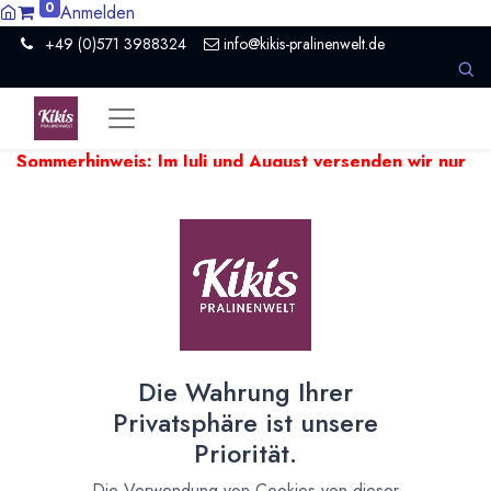
0
Anmelden
+49 (0)571 3988324
info@kikis-pralinenwelt.de
Sommerhinweis: Im Juli und August versenden wir nur
einmal pro Woche.
Aufgrund hoher Temperaturen kann es
beim Versand empfindlicher Produkte zu Verzögerungen
kommen. Wir versenden temperaturempfindliche Artikel falls
nötig ein paar Tage später.
Zeige
20
Die Wahrung Ihrer
Bücher für die Küche
Privatsphäre ist unsere
Priorität.
Bücher rund um Pralinen, Schokolade,
Die Verwendung von Cookies von dieser