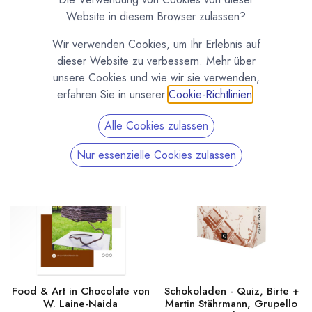
Pâtisserie, Backen und die kreative Küche
Website in diesem Browser zulassen?
Die besten Fachbücher rund um die Herstellung von
Wir verwenden Cookies, um Ihr Erlebnis auf
Pralinen, Trüffeln, Schokoladen (auch Bean to Bar) und zu
dieser Website zu verbessern. Mehr über
Themen rund ums Backen und die kreative Küche. Bücher mit
unsere Cookies und wie wir sie verwenden,
Anleitungen und Rezepten von bekannten Profis aus der
erfahren Sie in unserer
Cookie-Richtlinien
.
internationalen Chocolatiers-Pâtisserie-Konditorei-Szene.
Alle Cookies zulassen
Neu!
Nur essenzielle Cookies zulassen
Food & Art in Chocolate von
Schokoladen - Quiz, Birte +
W. Laine-Naida
Martin Stährmann, Grupello