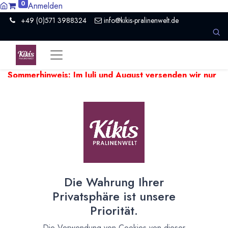
0
Anmelden
+49 (0)571 3988324
info@kikis-pralinenwelt.de
Sommerhinweis: Im Juli und August versenden wir nur
einmal pro Woche.
Aufgrund hoher Temperaturen kann es
beim Versand empfindlicher Produkte zu Verzögerungen
kommen. Wir versenden temperaturempfindliche Artikel falls
nötig ein paar Tage später.
Zeige
20
Die Wahrung Ihrer
Sonderangebote
Privatsphäre ist unsere
Priorität.
% AKTUELL: SAISON-
Die Verwendung von Cookies von dieser