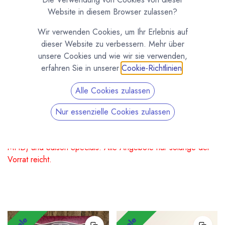
SCHLUSSVERKAUF %
Website in diesem Browser zulassen?
Der Sommer rückt näher und wir
Wir verwenden Cookies, um Ihr Erlebnis auf
reduzieren unser Lager. Viele
dieser Website zu verbessern. Mehr über
Schokoladen und Zutaten zum
unsere Cookies und wie wir sie verwenden,
erfahren Sie in unserer
Cookie-Richtlinien
.
Sonderpreis!
Alle Cookies zulassen
Sonderangebote und Aktionen
Günstige Saisonangebote. Rette leckere Schokoladen,
Nur essenzielle Cookies zulassen
Pralinen, Kuvertüren Kakao und mehr. Hier findest Du
aktuelle Angebote, Sonderangebote (Bruch, Ausverkauf,
MHD) und Saison-Specials. Alle Angebote nur solange der
Vorrat reicht.
Sale
Sale