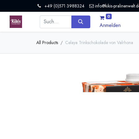
+49 (0)571 3988324
info@kikis-pralinenwelt.d
0
Anmelden
All Products
Celaya Trinkschokolade von Valrhona