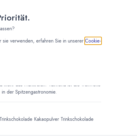
(
12,90
€
/
1
Liter
)
iorität.
lassen?
IN DEN WARENKORB
 sie verwenden, erfahren Sie in unserer
Cookie-
meilleur du chocolat®. Edelschokoladen,
d mehr aus Frankreich. Valrhona ist die weltweite
in der Spitzengastronomie.
Trinkschokolade
Kakaopulver Trinkschokolade