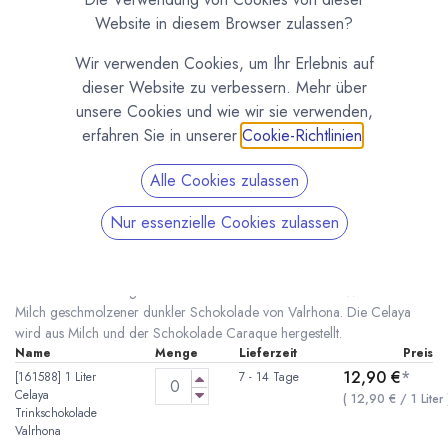
Website in diesem Browser zulassen?
Wir verwenden Cookies, um Ihr Erlebnis auf
dieser Website zu verbessern. Mehr über
unsere Cookies und wie wir sie verwenden,
erfahren Sie in unserer
Cookie-Richtlinien
.
Alle Cookies zulassen
Celaya Trinkschokolade von Valrhona
Nur essenzielle Cookies zulassen
(0 Rezension)
* inkl. MwST. zzgl.
Versandkosten
Eine der besten fertig zubereiteten Trinkschokoladen der Welt aus in
Milch geschmolzener dunkler Schokolade von Valrhona. Die Celaya
wird aus Milch und der Schokolade Caraque hergestellt.
Name
Menge
Lieferzeit
Preis
12,90
€
*
[161588] 1 Liter
7 - 14 Tage
Celaya
(
12,90
€
/
1
Liter
Trinkschokolade
Valrhona