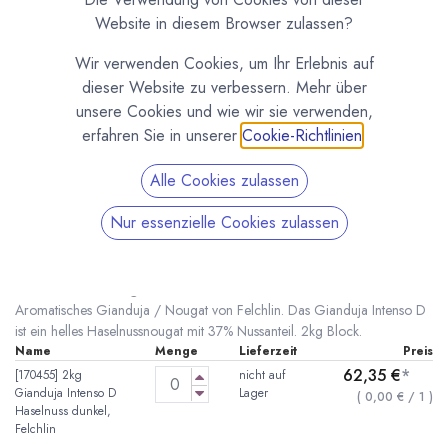
Website in diesem Browser zulassen?
Wir verwenden Cookies, um Ihr Erlebnis auf
dieser Website zu verbessern. Mehr über
unsere Cookies und wie wir sie verwenden,
erfahren Sie in unserer
Cookie-Richtlinien
.
Alle Cookies zulassen
Gianduja Intenso D Haselnuss dunkel von
Nur essenzielle Cookies zulassen
Felchlin
(0 Rezension)
* inkl. MwST. zzgl.
Versandkosten
Aromatisches Gianduja / Nougat von Felchlin. Das Gianduja Intenso D
ist ein helles Haselnussnougat mit 37% Nussanteil. 2kg Block.
Name
Menge
Lieferzeit
Preis
62,35
€
*
[170455] 2kg
nicht auf
Gianduja Intenso D
Lager
(
0,00
€
/
1
)
Haselnuss dunkel,
Felchlin