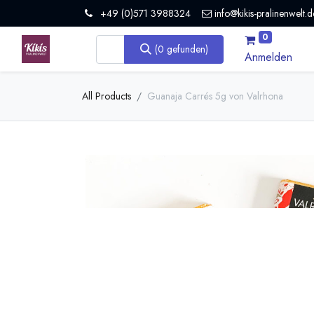
+49 (0)571 3988324
info@kikis-pralinenwelt.d
0
(0 gefunden)
Anmelden
All Products
Guanaja Carrés 5g von Valrhona