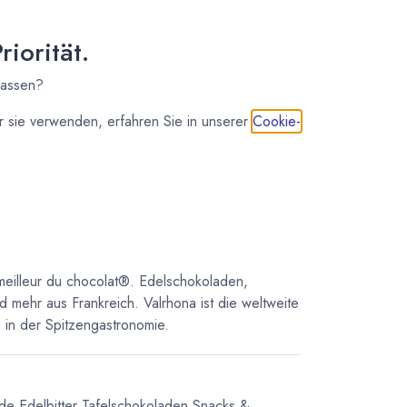
7 - 14 Tage
59,80
€
*
iorität.
(
59,80
€
/
1
kg
)
lassen?
 sie verwenden, erfahren Sie in unserer
Cookie-
IN DEN WARENKORB
meilleur du chocolat®. Edelschokoladen,
d mehr aus Frankreich. Valrhona ist die weltweite
in der Spitzengastronomie.
ade
Edelbitter Tafelschokoladen
Snacks &