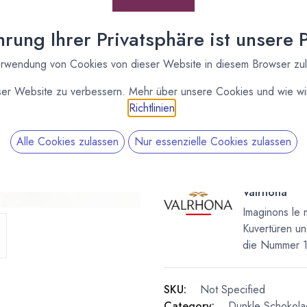
[070041] 200 Stk.
rung Ihrer Privatsphäre ist unsere Pr
Guanaja Carrés
Valrhona
rwendung von Cookies von dieser Website in diesem Browser zu
ser Website zu verbessern. Mehr über unsere Cookies und wie wir
Richtlinien
.
Alle Cookies zulassen
Nur essenzielle Cookies zulassen
Valrhona
Imaginons le 
Kuvertüren un
die Nummer 1 
SKU:
Not Specified
Category:
Dunkle Schokol