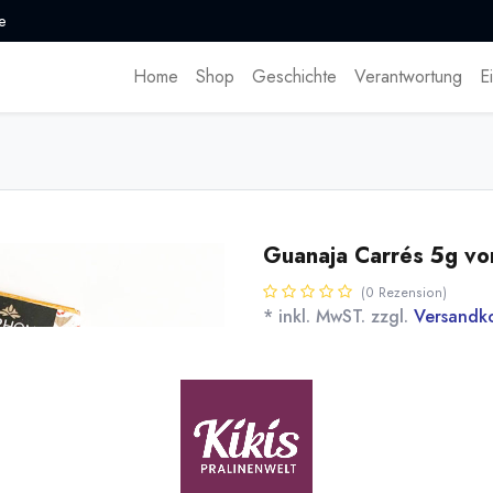
e
Home
Shop
Geschichte
Verantwortung
E
Guanaja Carrés 5g vo
(0 Rezension)
* inkl. MwST. zzgl.
Versandk
5g Täfelchen der Guanaja von V
ideal zum Kaffee oder Espresso
Name
Men
[130861] 10 Stk.
Guanaja Carrés
Valrhona