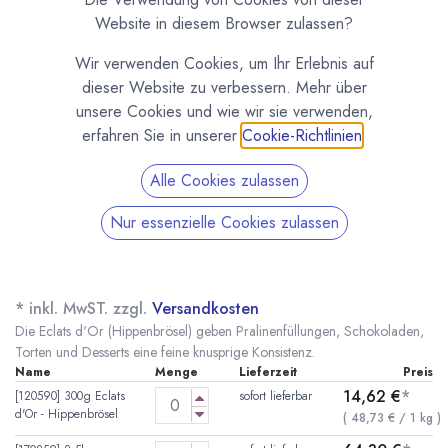
Website in diesem Browser zulassen?
Wir verwenden Cookies, um Ihr Erlebnis auf
dieser Website zu verbessern. Mehr über
unsere Cookies und wie wir sie verwenden,
erfahren Sie in unserer
Cookie-Richtlinien
.
Alle Cookies zulassen
Nur essenzielle Cookies zulassen
Eclats d'Or - Hippenbrösel - Pailleté Feuilletine
von Valrhona
(0 Rezension)
* inkl. MwST. zzgl.
Versandkosten
Die Eclats d'Or (Hippenbrösel) geben Pralinenfüllungen, Schokoladen,
Torten und Desserts eine feine knusprige Konsistenz.
Name
Menge
Lieferzeit
Preis
14,62
€
*
[120590] 300g Eclats
sofort lieferbar
d'Or - Hippenbrösel
(
48,73
€
/
1
kg
)