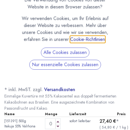
Website in diesem Browser zulassen?
Wir verwenden Cookies, um Ihr Erlebnis auf
dieser Website zu verbessern. Mehr über
unsere Cookies und wie wir sie verwenden,
erfahren Sie in unserer
Cookie-Richtlinien
.
Alle Cookies zulassen
Nur essenzielle Cookies zulassen
Itakuja 55% doppelt Fermentiert mit
Passionsfrucht von Valrhona
(0 Rezension)
* inkl. MwST. zzgl.
Versandkosten
Einmalige Kuvertüre mit 55% Kakaoanteil aus doppelt fermentierten
Kakaobohnen aus Brasilien. Eine ausgezeichnete Kombination von
Passionsfrucht und Kakao.
Name
Menge
Lieferzeit
Preis
27,40
€
*
[151391] 500g
sofort lieferbar
Itakuja 55% Valrhona
(
54,80
€
/
1
kg
)