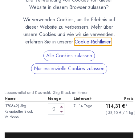
Website in diesem Browser zulassen?
Wir verwenden Cookies, um Ihr Erlebnis auf
dieser Website zu verbessern. Mehr über
unsere Cookies und wie wir sie verwenden,
erfahren Sie in unserer
Cookie-Richtlinien
.
Alle Cookies zulassen
Kakaobutter Block von Valrhona
Nur essenzielle Cookies zulassen
(0 Rezension)
* inkl. MwST. zzgl.
Versandkosten
Pure Kakaobutter von Valrhona. Geschmacksneutrale Kakaobutter für
Lebensmittel und Kosmetik. 3kg Block im Eimer.
Name
Menge
Lieferzeit
Preis
114,31
€
*
[170642] 3kg
7 - 14 Tage
Kakaobutter Block
(
38,10
€
/
1
kg
)
Valrhona