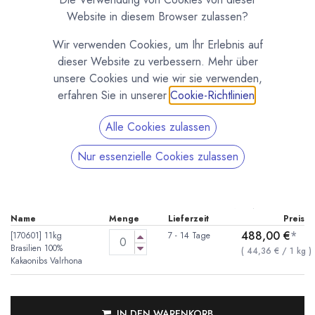
Website in diesem Browser zulassen?
Wir verwenden Cookies, um Ihr Erlebnis auf
dieser Website zu verbessern. Mehr über
unsere Cookies und wie wir sie verwenden,
erfahren Sie in unserer
Cookie-Richtlinien
.
Alle Cookies zulassen
Kakaonibs Brasilien von Valrhona
Nur essenzielle Cookies zulassen
(0 Rezension)
* inkl. MwST. zzgl.
Versandkosten
Geröstete Kakaonibs aus brasilianischen Kakaobohnen von Valrhona.
Name
Menge
Lieferzeit
Preis
488,00
€
*
[170601] 11kg
7 - 14 Tage
Brasilien 100%
(
44,36
€
/
1
kg
)
Kakaonibs Valrhona
IN DEN WARENKORB