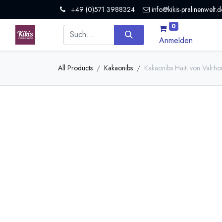
+49 (0)571 3988324
info@kikis-pralinenwelt.d
0
Anmelden
All Products
Kakaonibs
Kakaonibs Haiti von Valrho