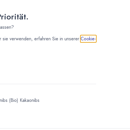
iorität.
IN DEN WARENKORB
lassen?
 sie verwenden, erfahren Sie in unserer
Cookie-
meilleur du chocolat®. Edelschokoladen,
d mehr aus Frankreich. Valrhona ist die weltweite
in der Spitzengastronomie.
nibs
(Bio) Kakaonibs