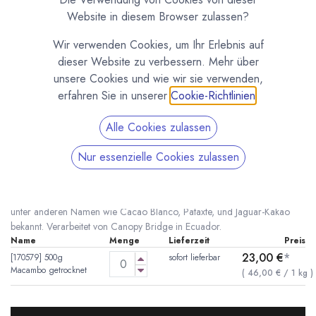
Website in diesem Browser zulassen?
Wir verwenden Cookies, um Ihr Erlebnis auf
dieser Website zu verbessern. Mehr über
unsere Cookies und wie wir sie verwenden,
erfahren Sie in unserer
Cookie-Richtlinien
.
Alle Cookies zulassen
Macambo (Theobroma Bicolor)
Nur essenzielle Cookies zulassen
(0 Rezension)
* inkl. MwST. zzgl.
Versandkosten
Getrocknete Samen des Macambo, botanisch Theobroma Bicolor. Auch
unter anderen Namen wie Cacao Blanco, Pataxte, und Jaguar-Kakao
bekannt. Verarbeitet von Canopy Bridge in Ecuador.
Name
Menge
Lieferzeit
Preis
23,00
€
*
[170579] 500g
sofort lieferbar
Macambo getrocknet
(
46,00
€
/
1
kg
)