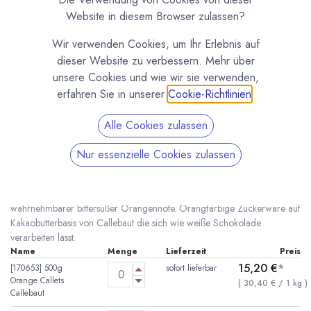
Website in diesem Browser zulassen?
Wir verwenden Cookies, um Ihr Erlebnis auf
dieser Website zu verbessern. Mehr über
unsere Cookies und wie wir sie verwenden,
erfahren Sie in unserer
Cookie-Richtlinien
.
Alle Cookies zulassen
Orange Callets Callebaut
Nur essenzielle Cookies zulassen
(0 Rezension)
* inkl. MwST. zzgl.
Versandkosten
Warmer Orange-Farbton und cremiger Geschmack mit deutlich
wahrnehmbarer bittersüßer Orangennote. Orangfarbige Zuckerware auf
Kakaobutterbasis von Callebaut die sich wie weiße Schokolade
verarbeiten lässt.
Name
Menge
Lieferzeit
Preis
15,20
€
*
[170653] 500g
sofort lieferbar
Orange Callets
(
30,40
€
/
1
kg
)
Callebaut