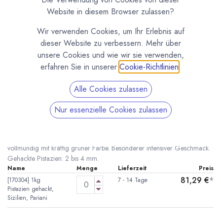
Website in diesem Browser zulassen?
Wir verwenden Cookies, um Ihr Erlebnis auf
dieser Website zu verbessern. Mehr über
unsere Cookies und wie wir sie verwenden,
erfahren Sie in unserer
Cookie-Richtlinien
.
Alle Cookies zulassen
Pariani Pistazien aus Sizilien, gehackt
Nur essenzielle Cookies zulassen
(0 Rezension)
* inkl. MwST. zzgl.
Versandkosten
Pariani bietet einzigartig gute Pistazien aus Sizilien. Intensiv, süß und
vollmundig mit kräftig grüner Farbe. Besonderer intensiver Geschmack.
Gehackte Pistazien: 2 bis 4 mm.
Name
Menge
Lieferzeit
Preis
81,29
€
*
[170304] 1kg
7 - 14 Tage
Pistazien gehackt,
Sizilien, Pariani