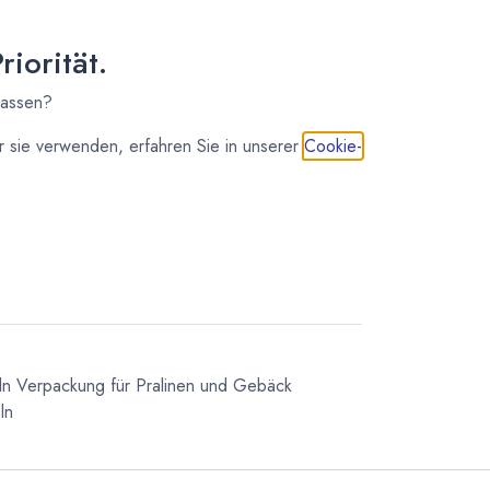
5,66
€
*
(
5,66
€
/
1
Stk
)
iorität.
sofort lieferbar
50,89
€
*
lassen?
(
5,09
€
/
1
Stk
)
 sie verwenden, erfahren Sie in unserer
Cookie-
IN DEN WARENKORB
ln
Verpackung für Pralinen und Gebäck
ln