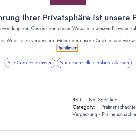
Pralinenschachtel
215x145 Weiss/Deckel
rung Ihrer Privatsphäre ist unsere Pr
[151315] 10 Stück
rwendung von Cookies von dieser Website in diesem Browser zu
Pralinenschachtel
215x145 Weiss/Deckel
ser Website zu verbessern. Mehr über unsere Cookies und wie wir
Richtlinien
.
Alle Cookies zulassen
Nur essenzielle Cookies zulassen
SKU:
Not Specified
Category:
Pralinenschachte
Verpackung - Pralinenschachte