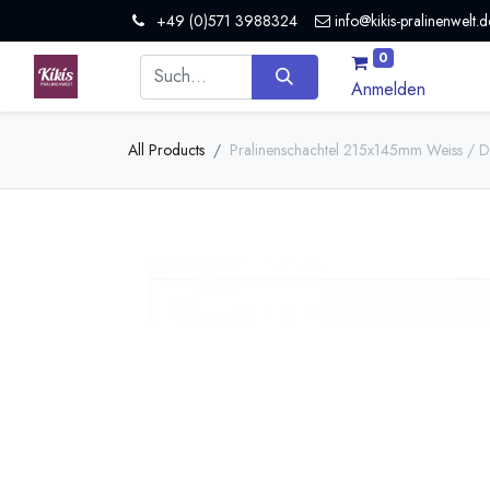
+49 (0)571 3988324
info@kikis-pralinenwelt.d
0
Anmelden
All Products
Pralinenschachtel 215x145mm Weiss / De