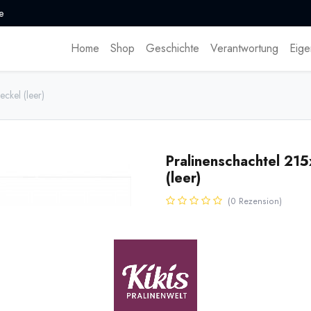
e
Home
Shop
Geschichte
Verantwortung
Eige
ckel (leer)
Pralinenschachtel 21
(leer)
(0 Rezension)
* inkl. MwST. zzgl.
Versandk
Faltschachtel für ca. 24 Trüffel 
Schachtel: Weiß / Gold.
Innenmaße: 215 x 145 x 35 mm.
Name
Men
[151316] 1 Stück