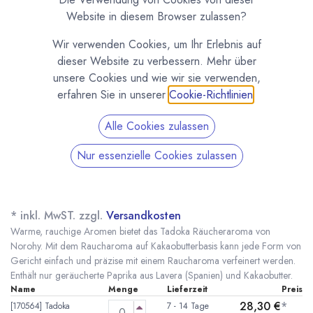
Website in diesem Browser zulassen?
Wir verwenden Cookies, um Ihr Erlebnis auf
dieser Website zu verbessern. Mehr über
unsere Cookies und wie wir sie verwenden,
erfahren Sie in unserer
Cookie-Richtlinien
.
Alle Cookies zulassen
Nur essenzielle Cookies zulassen
Tadoka - die richtige Menge Rauch -
Raucharoma von Norohy
(0 Rezension)
* inkl. MwST. zzgl.
Versandkosten
Warme, rauchige Aromen bietet das Tadoka Räucheraroma von
Norohy. Mit dem Raucharoma auf Kakaobutterbasis kann jede Form von
Gericht einfach und präzise mit einem Raucharoma verfeinert werden.
Enthält nur geräucherte Paprika aus Lavera (Spanien) und Kakaobutter.
Name
Menge
Lieferzeit
Preis
28,30
€
*
[170564] Tadoka
7 - 14 Tage