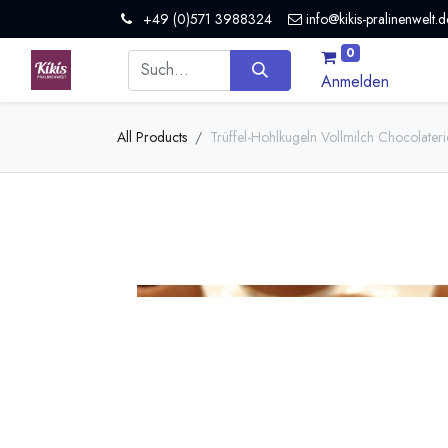
+49 (0)571 3988324
info@kikis-pralinenwelt.d
0
Anmelden
All Products
Trüffel-Hohlkugeln Vollmilch Chocolateri