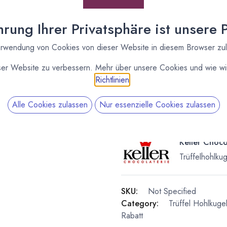
[161975] 8 Lagen
rung Ihrer Privatsphäre ist unsere Pr
Trüffelkugeln Milch (KC)
rwendung von Cookies von dieser Website in diesem Browser zu
ser Website zu verbessern. Mehr über unsere Cookies und wie wir
Richtlinien
.
Alle Cookies zulassen
Nur essenzielle Cookies zulassen
Keller Choco
Trüffelhohlku
SKU:
Not Specified
Category:
Trüffel Hohlkuge
Rabatt