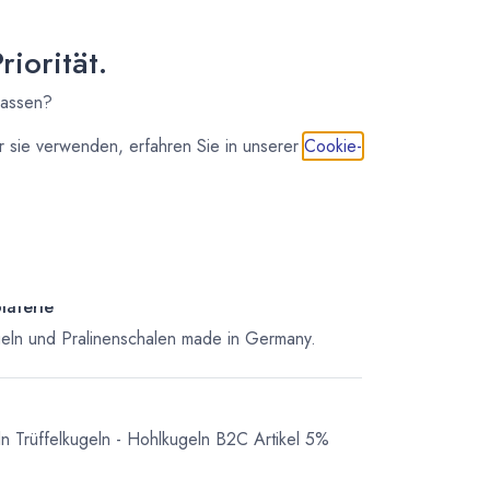
(
0,12
€
/
1
Stk
)
ab Mitte
50,90
€
*
iorität.
September
(
0,10
€
/
1
Stk
)
lassen?
 sie verwenden, erfahren Sie in unserer
Cookie-
IN DEN WARENKORB
laterie
geln und Pralinenschalen made in Germany.
ln
Trüffelkugeln - Hohlkugeln
B2C Artikel 5%