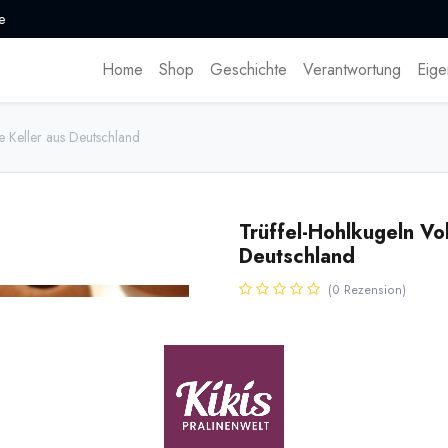
e
Home
Shop
Geschichte
Verantwortung
Eige
e Keller aus Deutschland
Trüffel-Hohlkugeln Vol
Deutschland
(0 Rezension)
* inkl. MwST. zzgl.
Versandk
Trüffel-Hohlkugeln Ø 26mm aus V
Chocolaterie Keller in Deutschla
Name
Men
[161985] 1 Lage
Trüffelkugeln Milch (KC)