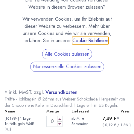
Website in diesem Browser zulassen?
Wir verwenden Cookies, um Ihr Erlebnis auf
dieser Website zu verbessern. Mehr über
unsere Cookies und wie wir sie verwenden,
erfahren Sie in unserer
Cookie-Richtlinien
.
Alle Cookies zulassen
Nur essenzielle Cookies zulassen
Trüffel-Hohlkugeln Weiss Chocolaterie Keller
aus Deutschland
(0 Rezension)
* inkl. MwST. zzgl.
Versandkosten
Trüffel-Hohlkugeln Ø 26mm aus Weisser Schokolade. Hergestellt von
der Chocolaterie Keller in Deutschland. 1 Lage enthält 63 Kugeln.
Name
Menge
Lieferzeit
Preis
7,49
€
*
[161984] 1 Lage
ab Mitte
Trüffelkugeln Weiß
September
(
0,12
€
/
1
Stk
)
(KC)