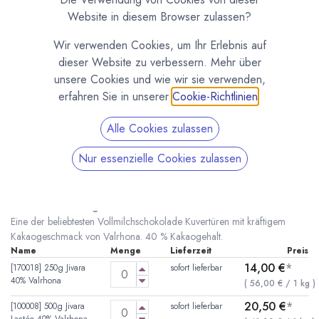
Website in diesem Browser zulassen?
Wir verwenden Cookies, um Ihr Erlebnis auf
dieser Website zu verbessern. Mehr über
unsere Cookies und wie wir sie verwenden,
erfahren Sie in unserer
Cookie-Richtlinien
.
Alle Cookies zulassen
Nur essenzielle Cookies zulassen
Jivara Lactée 40% Milchkuvertüre von Valrhona
(0 Rezension)
* inkl. MwST. zzgl.
Versandkosten
Eine der beliebtesten Vollmilchschokolade Kuvertüren mit kräftigem
Kakaogeschmack von Valrhona. 40 % Kakaogehalt.
Name
Menge
Lieferzeit
Preis
14,00
€
*
[170018] 250g Jivara
sofort lieferbar
40% Valrhona
(
56,00
€
/
1
kg
)
20,50
€
*
[100008] 500g Jivara
sofort lieferbar