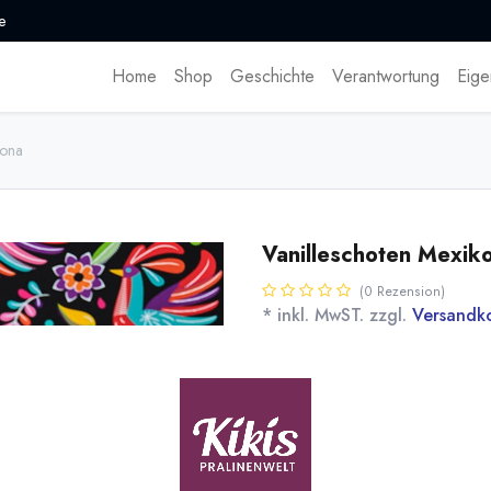
e
Home
Shop
Geschichte
Verantwortung
Eige
hona
Vanilleschoten Mexik
(0 Rezension)
* inkl. MwST. zzgl.
Versandk
Vanilleschoten (Vanilla Planifoli
100% schwarze, nicht gespalten 
Typische Noten nach Kakao, Hol
Norohy - Le Compagnon de la Vani
kräftigen Aromen.
Name
Men