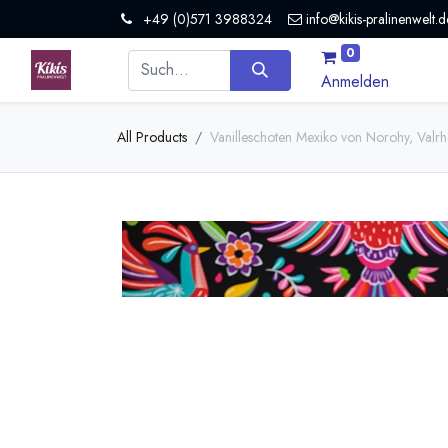
+49 (0)571 3988324
info@kikis-pralinenwelt.d
0
Anmelden
All Products
Vanilleschoten Mexiko von Norohy, Valr