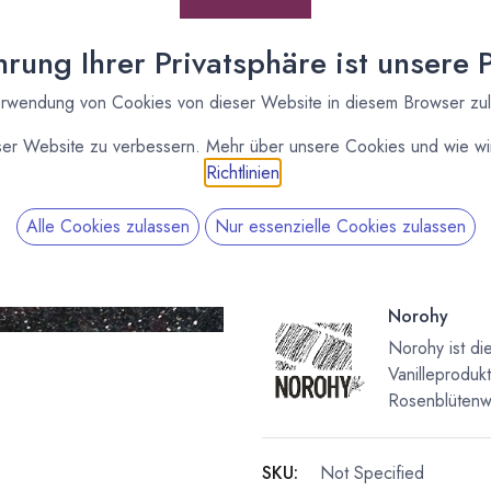
[170621] 125g
Vanilleschoten Mexiko,
rung Ihrer Privatsphäre ist unsere Pr
16-23cm, Norohy
Valrhona
rwendung von Cookies von dieser Website in diesem Browser zu
ser Website zu verbessern. Mehr über unsere Cookies und wie wir
Richtlinien
.
Alle Cookies zulassen
Nur essenzielle Cookies zulassen
Norohy
Norohy ist di
Vanilleprodu
Rosenblütenw
SKU:
Not Specified