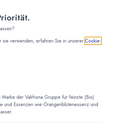
7 - 14 Tage
120,00
€
*
iorität.
(
960,00
€
/
1
kg
)
lassen?
 sie verwenden, erfahren Sie in unserer
Cookie-
IN DEN WARENKORB
e Marke der Valrhona Gruppe für feinste (Bio)
kte und Essenzen wie Orangenblütenessenz und
asser.