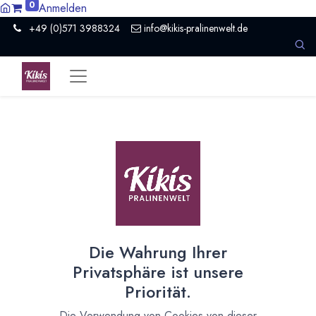
0
Anmelden
+49 (0)571 3988324
info@kikis-pralinenwelt.de
Ihre E-Mail
Passwort zurücksetzen
Zurück zur Anmeldung
Die Wahrung Ihrer
Privatsphäre ist unsere
Priorität.
Die Verwendung von Cookies von dieser