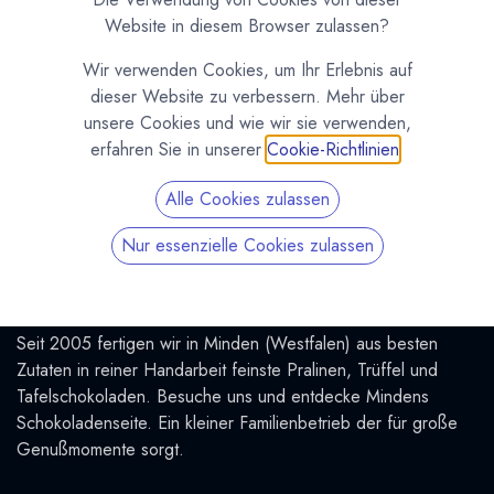
Nützliche Links
Website in diesem Browser zulassen?
Dein Kundenkonto
Wir verwenden Cookies, um Ihr Erlebnis auf
Versand & Zahlung
dieser Website zu verbessern. Mehr über
Widerrufsrecht
unsere Cookies und wie wir sie verwenden,
Widerruf erklären
erfahren Sie in unserer
Cookie-Richtlinien
.
AGB
Alle Cookies zulassen
Datenschutzerklärung
Impressum
Nur essenzielle Cookies zulassen
Über uns
Seit 2005 fertigen wir in Minden (Westfalen) aus besten
Zutaten in reiner Handarbeit feinste Pralinen, Trüffel und
Tafelschokoladen. Besuche uns und entdecke Mindens
Schokoladenseite. Ein kleiner Familienbetrieb der für große
Genußmomente sorgt.