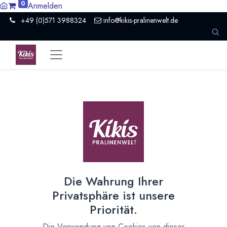
0
Anmelden
+49 (0)571 3988324
info@kikis-pralinenwelt.de
Digitalisierung als
Sommerbeschäftigung
Was macht man als Chocolatier im Sommer? Das Büro
besser organisieren ;-)
17. August 2022
durch
Kirsten Kiki Homborg
Die Wahrung Ihrer
Privatsphäre ist unsere
Priorität.
Die Verwendung von Cookies von dieser