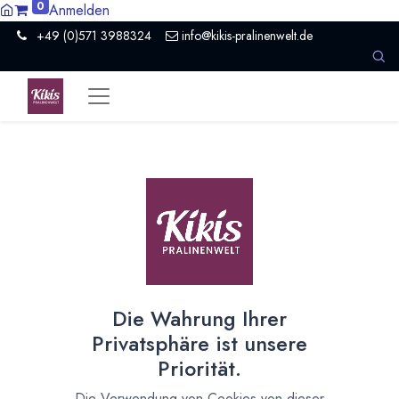
0
Anmelden
+49 (0)571 3988324
info@kikis-pralinenwelt.de
Jetzt feine Adventskalender
vorbestellen!
Neben edler Vollmilschokolade auch verschiedene
Wunsch-Schokoladen möglich
30. September 2020
durch
Kirsten Kiki Homborg
Die Wahrung Ihrer
Privatsphäre ist unsere
Priorität.
Die Verwendung von Cookies von dieser