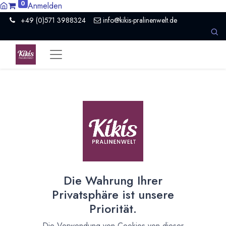
0
Anmelden
+49 (0)571 3988324
info@kikis-pralinenwelt.de
Neu: Dattelschokolade ohne
Zuckerzusatz
Kiki's neue Bean to Bar Schokolade wird nur mit Datteln
gesüßt
5. März 2020
durch
Kirsten Kiki Homborg
Die Wahrung Ihrer
Privatsphäre ist unsere
Priorität.
Die Verwendung von Cookies von dieser