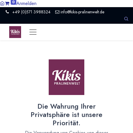
0
Anmelden
+49 (0)571 3988324
info@kikis-pralinenwelt.de
Neuer Kakaoursprung
Tansania
Wie wir neuen Kakao aussuchen - Bio - Fair - Geschmack
und mehr
25. Mai 2023
durch
Kirsten Kiki Homborg
Die Wahrung Ihrer
Privatsphäre ist unsere
Priorität.
Die Verwendung von Cookies von dieser