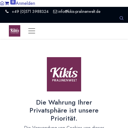
0
Anmelden
+49 (0)571 3988324
info@kikis-pralinenwelt.de
Online bestellen - vor Ort
abholen
Jetzt kann direkt über den Onlineshop zur Abholung
bestellt werden
13. Januar 2021
durch
Kirsten Kiki Homborg
Die Wahrung Ihrer
Privatsphäre ist unsere
Priorität.
Die Verwendung von Cookies von dieser