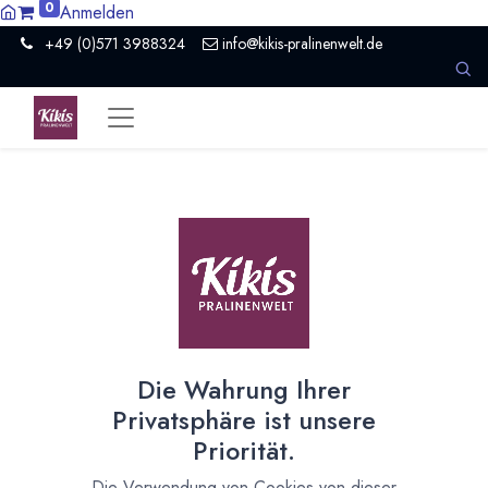
0
Anmelden
+49 (0)571 3988324
info@kikis-pralinenwelt.de
Traumberuf „Schokolade“?
Girlsday 2025
26. Februar 2025
durch
Kirsten Kiki Homborg
Die Wahrung Ihrer
Privatsphäre ist unsere
Priorität.
Die Verwendung von Cookies von dieser