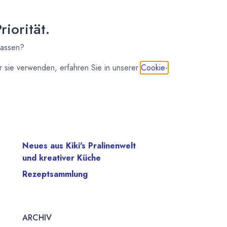
iorität.
STICHWÖRTER
lassen?
 sie verwenden, erfahren Sie in unserer
Cookie-
Herzhaft
Soße & Creme
UNSERE BLOGS
Neues aus Kiki's Pralinenwelt
und kreativer Küche
Rezeptsammlung
ARCHIV