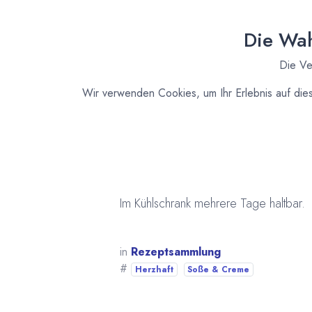
2 Prisen Zucker
Salz, Pfeffer, Thymian, Schnittlauch
Die Wah
viel Basilikum
Die Ve
ein Schuß Olivenöl
Wir verwenden Cookies, um Ihr Erlebnis auf die
Zubereitung
Knoblauch zerdrücken. Majo,Joghurt, 
Koblauchzehen , Olivenöl und die Ge
Paßt gut zu Kiki's Käsebrot oder zu gegr
Im Kühlschrank mehrere Tage haltbar.
in
Rezeptsammlung
#
Herzhaft
Soße & Creme