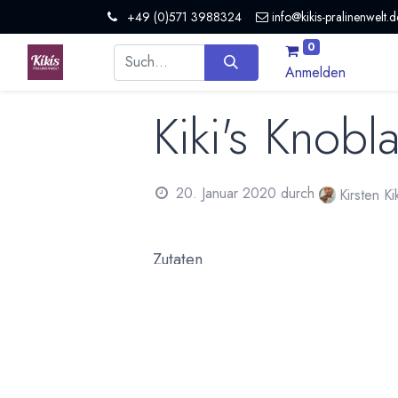
+49 (0)571 3988324
info@kikis-pralinenwelt.d
0
Anmelden
Kiki's Knob
20. Januar 2020
durch
Kirsten K
Zutaten
4 Eßl . Majonaise
2 Eßl. Joghurt
3 Eßl. Creme fraishe Kräuter
1/2 Eßl. Senf
2-3 Knoblauchzehen