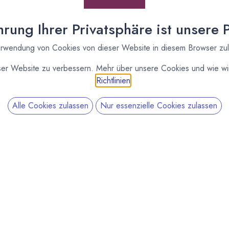
rung Ihrer Privatsphäre ist unsere Pr
rwendung von Cookies von dieser Website in diesem Browser zu
ser Website zu verbessern. Mehr über unsere Cookies und wie wir
Richtlinien
.
Creme fraishe, Senf mit einen Schneebesen verrühren.
Alle Cookies zulassen
Nur essenzielle Cookies zulassen
würze mit der Masse verrühren.
illten Fleisch.