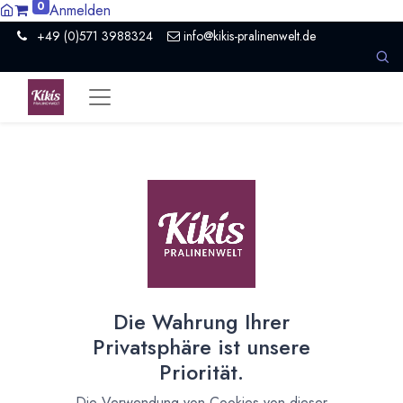
0
Anmelden
+49 (0)571 3988324
info@kikis-pralinenwelt.de
Alle
1 Artikel
Grundsauer
×
Die Wahrung Ihrer
Herstellung von Naturroggensauerteig
Privatsphäre ist unsere
Anstellgut
Priorität.
03.04.2020
Rezeptsammlung
Die Verwendung von Cookies von dieser