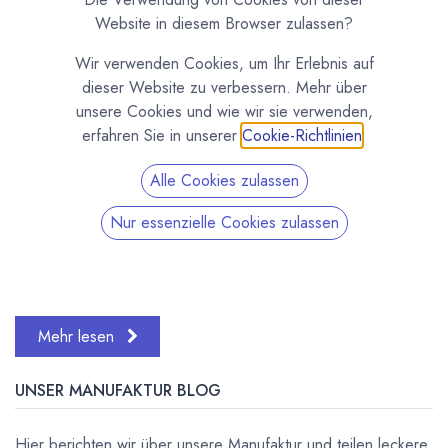
Website in diesem Browser zulassen?
Wir verwenden Cookies, um Ihr Erlebnis auf
dieser Website zu verbessern. Mehr über
unsere Cookies und wie wir sie verwenden,
erfahren Sie in unserer
Cookie-Richtlinien
.
Heute zeige ich dir, wie du deinen eigenen Grundansatz,
Alle Cookies zulassen
bei Bäckern auch Anstellgut genannt, für
Naturroggensauerteig machen kannst. Mit dieser Anleitung
Nur essenzielle Cookies zulassen
und dem Rezept ist das ganz einfach. Anstellgu...
Backen
Brot
Grundsauer
Lichtkorn
Roggen
Sauerteig
Mehr lesen
UNSER MANUFAKTUR BLOG
Hier berichten wir über unsere Manufaktur und teilen leckere