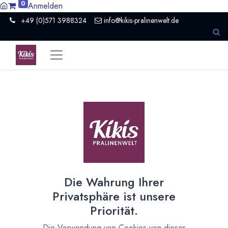
0
Anmelden
+49 (0)571 3988324
info@kikis-pralinenwelt.de
Alle
3 Artikel
Kiki's Pralinenwelt
×
Die Wahrung Ihrer
Neu: Crunchy Flakes
Privatsphäre ist unsere
19.03.2024
Priorität.
Neues aus Kiki's Pralinenwelt und kreativer Küche
Die Verwendung von Cookies von dieser