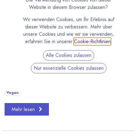
Website in diesem Browser zulassen?
Wir verwenden Cookies, um Ihr Erlebnis auf
dieser Website zu verbessern. Mehr über
unsere Cookies und wie wir sie verwenden,
erfahren Sie in unserer
Cookie-Richtlinien
.
Schoko - Haselnussnougat - Karamell - Weiß - Himbeer -
Alle Cookies zulassen
Passionsfrucht - Schwarze Johannisbeere Gleich sieben
neue Schokoladenkreationen sind in den letzten Wochen
Nur essenzielle Cookies zulassen
in unserer Manufaktur in Minden entst...
Kiki's Pralinenwelt
Manufaktur
Neues Produkt
Neuigkeiten
Vegan
Mehr lesen