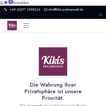
0
Anmelden
+49 (0)571 3988324
info@kikis-pralinenwelt.de
Alle
3 Artikel
Minden
×
Die Wahrung Ihrer
Voller Genuß mit 5 neuen
Privatsphäre ist unsere
Tafelschokoladen
Priorität.
13.02.2026
Neues aus Kiki's Pralinenwelt und kreativer Küche
Die Verwendung von Cookies von dieser