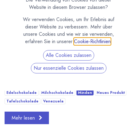
Website in diesem Browser zulassen?
Wir verwenden Cookies, um Ihr Erlebnis auf
dieser Website zu verbessern. Mehr über
unsere Cookies und wie wir sie verwenden,
erfahren Sie in unserer
Cookie-Richtlinien
.
Alle Cookies zulassen
Unsere kleine feine Manufaktur in Minden war in den
letzten Wochen wieder eine Probierstube. Die Zeit
Nur essenzielle Cookies zulassen
zwischen der normalen Produktion und dem Verkauf
haben wir genutzt um neue Sorten Tafelschokoladen...
Edelschokolade
Milchschokolade
Minden
Neues Produkt
Tafelschokolade
Venezuela
Mehr lesen