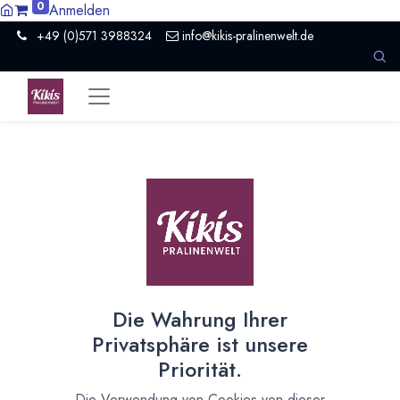
0
Anmelden
+49 (0)571 3988324
info@kikis-pralinenwelt.de
Alle
1 Artikel
Niederlande
×
Die Wahrung Ihrer
Bean to Bar Schokolade von Heinde &
Privatsphäre ist unsere
Verre
Priorität.
24.11.2021
Neues aus Kiki's Pralinenwelt und kreativer Küche
Die Verwendung von Cookies von dieser