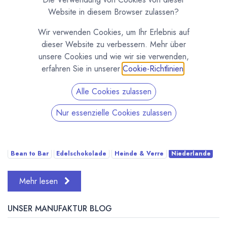
Website in diesem Browser zulassen?
Wir verwenden Cookies, um Ihr Erlebnis auf
dieser Website zu verbessern. Mehr über
unsere Cookies und wie wir sie verwenden,
erfahren Sie in unserer
Cookie-Richtlinien
.
Alle Cookies zulassen
Feinste Schokoladen von Heinde & Verre Seit heute
bieten wir euch in unserem Laden in Minden und in
Nur essenzielle Cookies zulassen
unserem Onlineshop neue ganz besondere Schokoladen
an. Hergestellt werden diese Schokoladen Bean to ...
Bean to Bar
Edelschokolade
Heinde & Verre
Niederlande
Mehr lesen
UNSER MANUFAKTUR BLOG