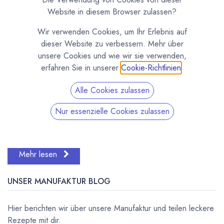
Website in diesem Browser zulassen?
Wir verwenden Cookies, um Ihr Erlebnis auf
dieser Website zu verbessern. Mehr über
unsere Cookies und wie wir sie verwenden,
erfahren Sie in unserer
Cookie-Richtlinien
.
Eine Pizza backen wie in Italien ist eine besondere Kunst.
Dafür braucht man natürlich gutes Pizzamehl. Warum?
Alle Cookies zulassen
Weil das Spezialmehl einen geringeren Kleberanteil hat,
als das normale Weizenmehl vom Ty...
Nur essenzielle Cookies zulassen
Backen
Hauptgericht
Herzhaft
Italien
Pizza
Rezept
Mehr lesen
UNSER MANUFAKTUR BLOG
Hier berichten wir über unsere Manufaktur und teilen leckere
Rezepte mit dir.