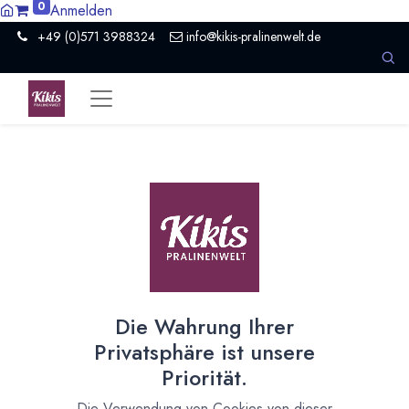
0
Anmelden
+49 (0)571 3988324
info@kikis-pralinenwelt.de
Alle
1 Artikel
Valrhona
×
Die Wahrung Ihrer
Neue Tafeln von Pacari und Valrhona
Privatsphäre ist unsere
23.04.2021
Priorität.
Neues aus Kiki's Pralinenwelt und kreativer Küche
Die Verwendung von Cookies von dieser