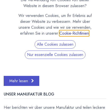
Website in diesem Browser zulassen?
Wir verwenden Cookies, um Ihr Erlebnis auf
dieser Website zu verbessern. Mehr über
unsere Cookies und wie wir sie verwenden,
erfahren Sie in unserer
Cookie-Richtlinien
.
8 neue Sorten von Pacari Es sind Sorten die es schon
Alle Cookies zulassen
länger gibt, die wir aber jetzt neu in unser Sortiment
aufgenommen haben. Wie alle Schokoladen von Pacari
Nur essenzielle Cookies zulassen
werden auch diese Tafeln Bean to Bar in E...
Neues Produkt
Pacari / Paccari
Tafelschokolade
Valrhona
Mehr lesen
UNSER MANUFAKTUR BLOG
Hier berichten wir über unsere Manufaktur und teilen leckere