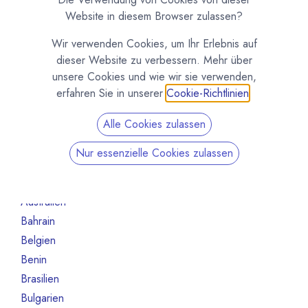
Organisation
70
Website in diesem Browser zulassen?
Schokoladeformen
14
Wir verwenden Cookies, um Ihr Erlebnis auf
Maschinen und Ausrüstung
47
dieser Website zu verbessern. Mehr über
Roh- und Halbfabrikate
66
unsere Cookies und wie wir sie verwenden,
Andere
13
erfahren Sie in unserer
Cookie-Richtlinien
.
Nicht mehr aktiv
130
Alle Cookies zulassen
Nach Land filtern
Nur essenzielle Cookies zulassen
Alle Länder
1386
Argentinien
3
Australien
10
Bahrain
1
Belgien
80
Benin
1
Brasilien
18
Bulgarien
1