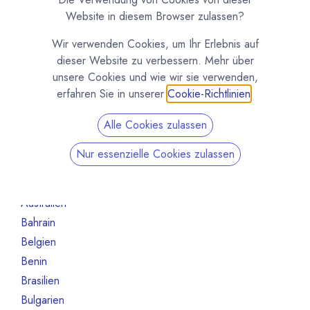
Organisation
12
Website in diesem Browser zulassen?
Schokoladeformen
4
Wir verwenden Cookies, um Ihr Erlebnis auf
Maschinen und Ausrüstung
27
dieser Website zu verbessern. Mehr über
Roh- und Halbfabrikate
26
unsere Cookies und wie wir sie verwenden,
Andere
6
erfahren Sie in unserer
Cookie-Richtlinien
.
Nicht mehr aktiv
61
Alle Cookies zulassen
Nach Land filtern
Nur essenzielle Cookies zulassen
Alle Länder
1386
Argentinien
3
Australien
10
Bahrain
1
Belgien
80
Benin
1
Brasilien
18
Bulgarien
1