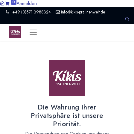
0
Anmelden
+49 (0)571 3988324
info@kikis-pralinenwelt.de
Suche nach lokalem Anbieter?
Einen Vertriebspartner kontaktieren
Nach Level filtern
Alle Kategorien
468
Hersteller Schokolade
245
Die Wahrung Ihrer
Händler Schokolade
77
Privatsphäre ist unsere
Schule
2
Priorität.
Museum / Erlebniswelt
5
Presse / Medien
3
Die Verwendung von Cookies von dieser