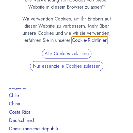
Nicht mehr aktiv
1
Website in diesem Browser zulassen?
Nach Land filtern
Wir verwenden Cookies, um Ihr Erlebnis auf
dieser Website zu verbessern. Mehr über
Alle Länder
1386
unsere Cookies und wie wir sie verwenden,
Argentinien
3
erfahren Sie in unserer
Cookie-Richtlinien
.
Australien
10
Alle Cookies zulassen
Bahrain
1
Belgien
80
Nur essenzielle Cookies zulassen
Benin
1
Brasilien
18
Bulgarien
1
Chile
1
China
2
Costa Rica
3
Deutschland
468
Dominikanische Republik
2