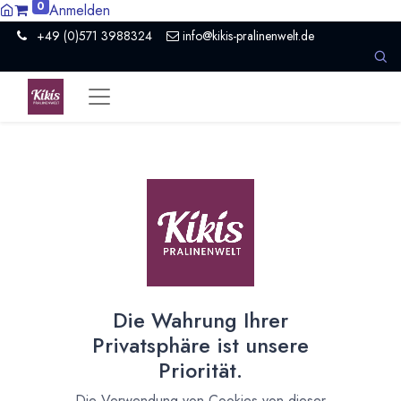
0
Anmelden
+49 (0)571 3988324
info@kikis-pralinenwelt.de
Suche nach lokalem Anbieter?
Einen Vertriebspartner kontaktieren
Nach Level filtern
Alle Kategorien
56
Hersteller Schokolade
44
Die Wahrung Ihrer
Händler Schokolade
1
Privatsphäre ist unsere
Organisation
4
Priorität.
Schokoladeformen
1
Maschinen und Ausrüstung
5
Die Verwendung von Cookies von dieser